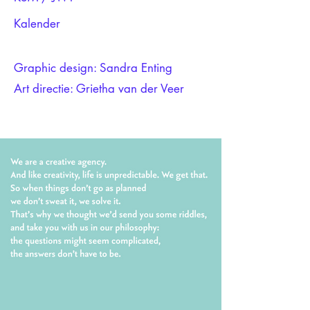
Kalender
Graphic design: Sandra Enting
Art directie: Grietha van der Veer